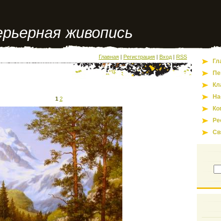
рьерная живопись
Главная
|
Регистрация
|
Вход
|
RSS
Гл
Пе
Кл
На
1
2
Ко
Ре
Св