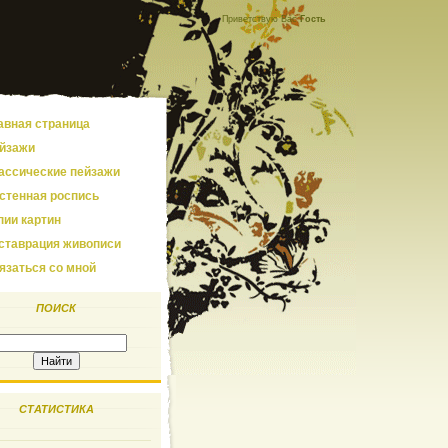
Приветствую Вас
Гость
авная страница
йзажи
ассические пейзажи
стенная роспись
пии картин
ставрация живописи
язаться со мной
ПОИСК
СТАТИСТИКА